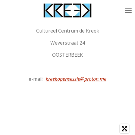
Ga
direct
naar
de
Cultureel Centrum de Kreek
hoofdinhoud
Weverstraat 24
OOSTERBEEK
e-mail:
kreekopensessie@proton.me